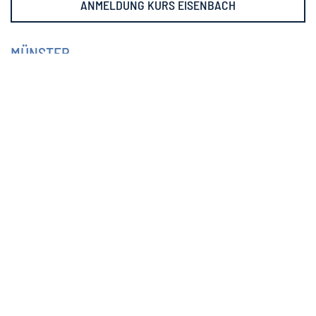
ANMELDUNG KURS EISENBACH
MÜNSTER
Aufbaukurs:
26. - 27. April 2026
ANMELDUNG KURS MÜNSTER
KURSE INSTINKTIVES BOGENSCHIESSEN IN
ÖSTERREICH - 2026
BAD PIRAWARTH / ROMAN ANTOS - BOWHUNTER